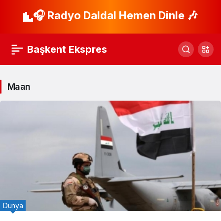
🎧 Radyo Daldal Hemen Dinle 🎶
Başkent Ekspres
Maan
Dünya