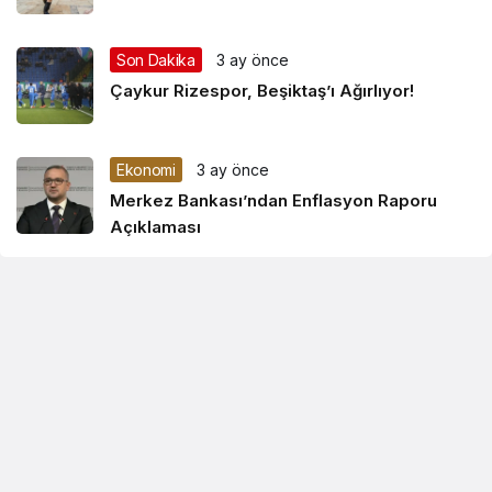
Son Dakika
3 ay önce
Çaykur Rizespor, Beşiktaş’ı Ağırlıyor!
Ekonomi
3 ay önce
Merkez Bankası’ndan Enflasyon Raporu
Açıklaması