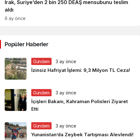
Irak, Suriye’den 2 bin 250 DEAŞ mensubunu teslim
aldı
6 ay önce
Popüler Haberler
Gündem
3 ay önce
İzinsiz Hafriyat İşlemi: 9,3 Milyon TL Ceza!
Gündem
3 ay önce
İçişleri Bakanı, Kahraman Polisleri Ziyaret
Etti
Gündem
3 ay önce
Yunanistan’da Zeybek Tartışması Alevlendi!