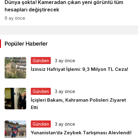
Dünya şokta! Kameradan çıkan yeni görüntü tüm
hesapları değiştirecek
6 ay önce
Popüler Haberler
Gündem
3 ay önce
İzinsiz Hafriyat İşlemi: 9,3 Milyon TL Ceza!
Gündem
3 ay önce
İçişleri Bakanı, Kahraman Polisleri Ziyaret
Etti
Gündem
3 ay önce
Yunanistan’da Zeybek Tartışması Alevlendi!