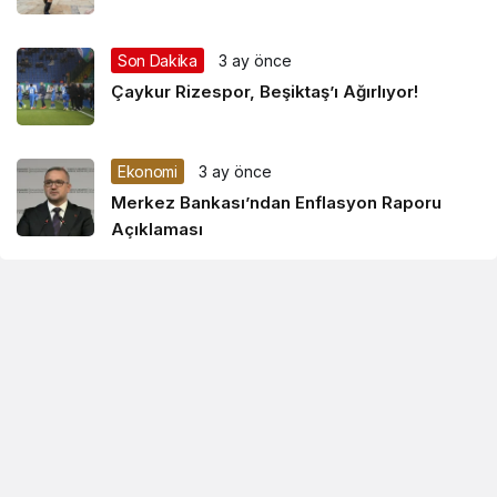
Son Dakika
3 ay önce
Çaykur Rizespor, Beşiktaş’ı Ağırlıyor!
Ekonomi
3 ay önce
Merkez Bankası’ndan Enflasyon Raporu
Açıklaması