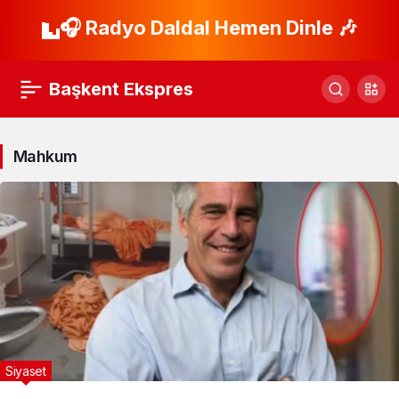
🎧 Radyo Daldal Hemen Dinle 🎶
Başkent Ekspres
Mahkum
Siyaset