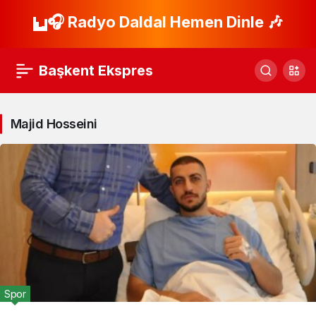
🎧 Radyo Daldal Hemen Dinle 🎶
Başkent Ekspres
Majid Hosseini
Spor