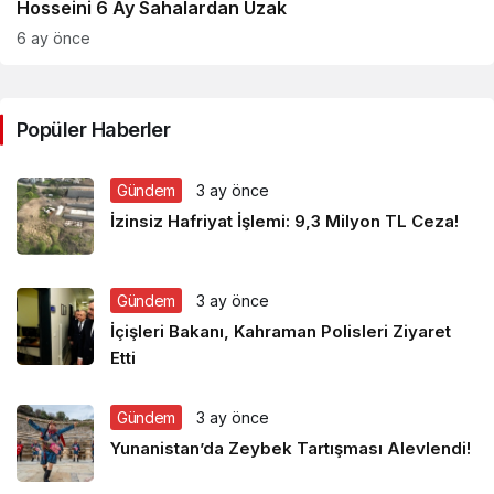
Hosseini 6 Ay Sahalardan Uzak
6 ay önce
Popüler Haberler
Gündem
3 ay önce
İzinsiz Hafriyat İşlemi: 9,3 Milyon TL Ceza!
Gündem
3 ay önce
İçişleri Bakanı, Kahraman Polisleri Ziyaret
Etti
Gündem
3 ay önce
Yunanistan’da Zeybek Tartışması Alevlendi!