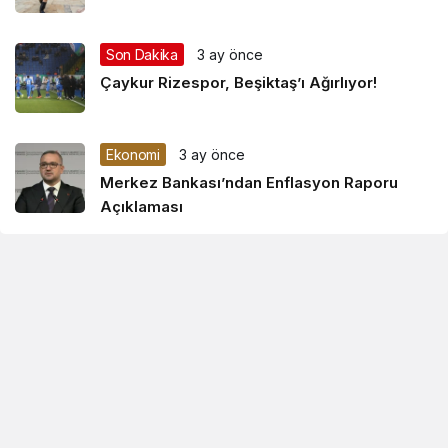
Son Dakika
3 ay önce
Çaykur Rizespor, Beşiktaş’ı Ağırlıyor!
Ekonomi
3 ay önce
Merkez Bankası’ndan Enflasyon Raporu
Açıklaması