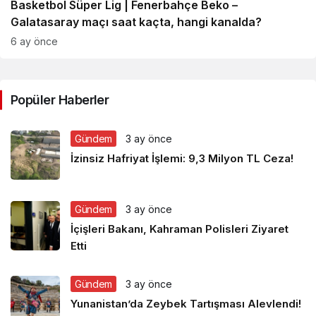
Basketbol Süper Lig | Fenerbahçe Beko –
Galatasaray maçı saat kaçta, hangi kanalda?
6 ay önce
Popüler Haberler
Gündem
3 ay önce
İzinsiz Hafriyat İşlemi: 9,3 Milyon TL Ceza!
Gündem
3 ay önce
İçişleri Bakanı, Kahraman Polisleri Ziyaret
Etti
Gündem
3 ay önce
Yunanistan’da Zeybek Tartışması Alevlendi!