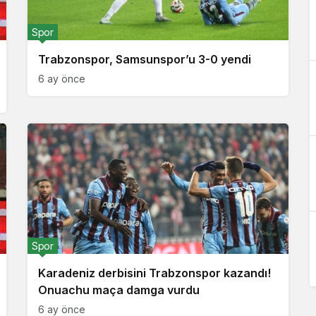
Spor
Trabzonspor, Samsunspor’u 3-0 yendi
6 ay önce
Spor
Karadeniz derbisini Trabzonspor kazandı!
Onuachu maça damga vurdu
6 ay önce