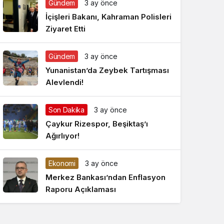
Gündem
3 ay önce
Gece Modu
Gece modunu seçin.
İçişleri Bakanı, Kahraman Polisleri
Ziyaret Etti
Sistem Modu
Sistem modunu seçin.
Gündem
3 ay önce
Yunanistan’da Zeybek Tartışması
Alevlendi!
Son Dakika
3 ay önce
Çaykur Rizespor, Beşiktaş’ı
Ağırlıyor!
Ekonomi
3 ay önce
Merkez Bankası’ndan Enflasyon
Raporu Açıklaması