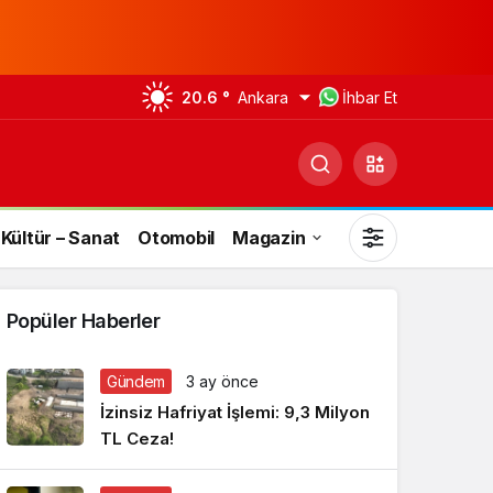
20.6 °
Ankara
İhbar Et
Kültür – Sanat
Otomobil
Magazin
Popüler Haberler
Gündem
3 ay önce
Gündüz Modu
İzinsiz Hafriyat İşlemi: 9,3 Milyon
Gündüz modunu seçin.
TL Ceza!