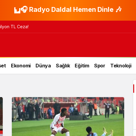
🎧 Radyo Daldal Hemen Dinle 🎶
 Milyon TL Ceza!
set
Ekonomi
Dünya
Sağlık
Eğitim
Spor
Teknoloji