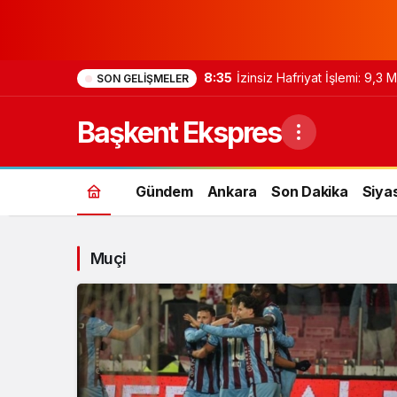
8:35
İzinsiz Hafriyat İşlemi: 9,3
SON GELIŞMELER
Başkent Ekspres
Gündem
Ankara
Son Dakika
Siya
Muçi