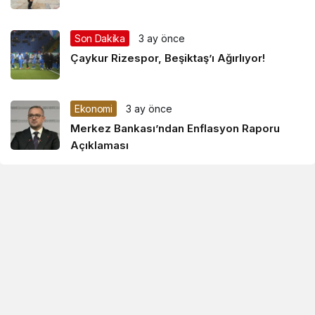
Son Dakika
3 ay önce
Çaykur Rizespor, Beşiktaş’ı Ağırlıyor!
Ekonomi
3 ay önce
Merkez Bankası’ndan Enflasyon Raporu
Açıklaması