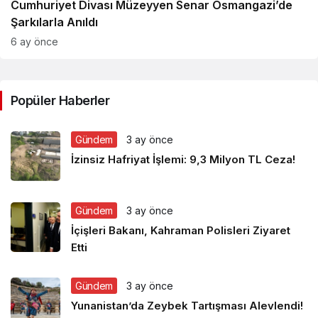
Cumhuriyet Divası Müzeyyen Senar Osmangazi’de
Şarkılarla Anıldı
6 ay önce
Popüler Haberler
Gündem
3 ay önce
İzinsiz Hafriyat İşlemi: 9,3 Milyon TL Ceza!
Gündem
3 ay önce
İçişleri Bakanı, Kahraman Polisleri Ziyaret
Etti
Gündem
3 ay önce
Yunanistan’da Zeybek Tartışması Alevlendi!