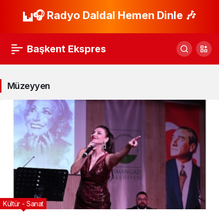
🎧 Radyo Daldal Hemen Dinle 🎶
Başkent Ekspres
Müzeyyen
Kültür - Sanat