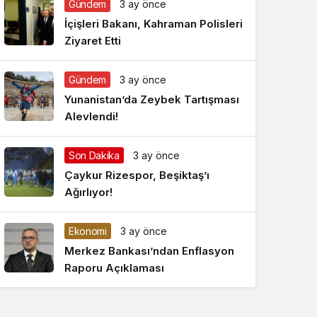
Gündem
3 ay önce
Gece Modu
Gece modunu seçin.
İçişleri Bakanı, Kahraman Polisleri
Ziyaret Etti
Sistem Modu
Sistem modunu seçin.
Gündem
3 ay önce
Yunanistan’da Zeybek Tartışması
Alevlendi!
Son Dakika
3 ay önce
Çaykur Rizespor, Beşiktaş’ı
Ağırlıyor!
Ekonomi
3 ay önce
Merkez Bankası’ndan Enflasyon
Raporu Açıklaması