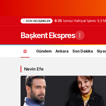
8:35
İzinsiz Hafriyat İşlemi: 9,3
SON GELIŞMELER
Başkent Ekspres
Gündem
Ankara
Son Dakika
Siya
Nevin Efe