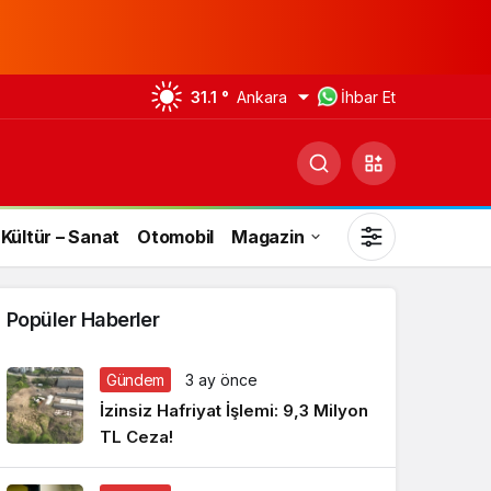
31.1 °
Ankara
İhbar Et
Kültür – Sanat
Otomobil
Magazin
Popüler Haberler
Gündem
3 ay önce
Gündüz Modu
İzinsiz Hafriyat İşlemi: 9,3 Milyon
Gündüz modunu seçin.
TL Ceza!