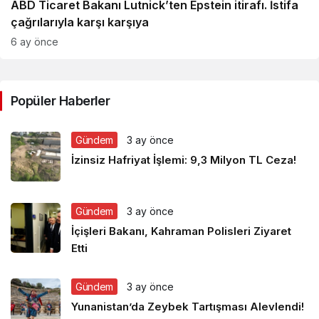
ABD Ticaret Bakanı Lutnick’ten Epstein itirafı. İstifa
çağrılarıyla karşı karşıya
6 ay önce
Popüler Haberler
Gündem
3 ay önce
İzinsiz Hafriyat İşlemi: 9,3 Milyon TL Ceza!
Gündem
3 ay önce
İçişleri Bakanı, Kahraman Polisleri Ziyaret
Etti
Gündem
3 ay önce
Yunanistan’da Zeybek Tartışması Alevlendi!