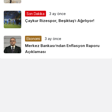
Son Dakika
3 ay önce
Çaykur Rizespor, Beşiktaş’ı Ağırlıyor!
Ekonomi
3 ay önce
Merkez Bankası’ndan Enflasyon Raporu
Açıklaması