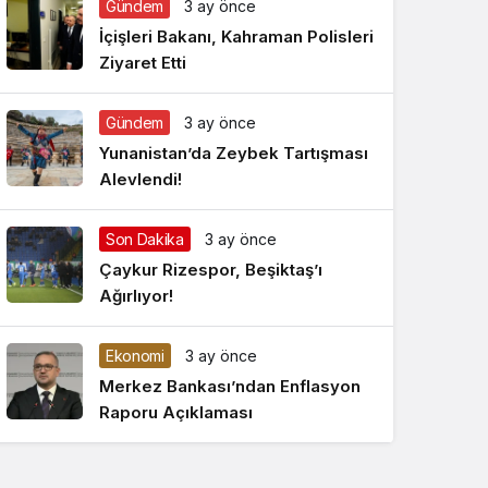
Gündem
3 ay önce
Gece Modu
Gece modunu seçin.
İçişleri Bakanı, Kahraman Polisleri
Ziyaret Etti
Sistem Modu
Sistem modunu seçin.
Gündem
3 ay önce
Yunanistan’da Zeybek Tartışması
Alevlendi!
Son Dakika
3 ay önce
Çaykur Rizespor, Beşiktaş’ı
Ağırlıyor!
Ekonomi
3 ay önce
Merkez Bankası’ndan Enflasyon
Raporu Açıklaması