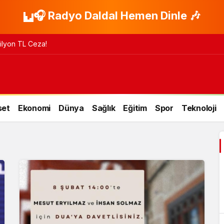
🎧 Radyo Daldal Hemen Dinle 🎶
 Milyon TL Ceza!
set
Ekonomi
Dünya
Sağlık
Eğitim
Spor
Teknoloji