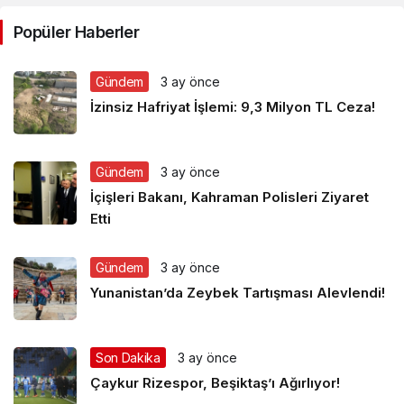
Popüler Haberler
Gündem
3 ay önce
İzinsiz Hafriyat İşlemi: 9,3 Milyon TL Ceza!
Gündem
3 ay önce
İçişleri Bakanı, Kahraman Polisleri Ziyaret
Etti
Gündem
3 ay önce
Yunanistan’da Zeybek Tartışması Alevlendi!
Son Dakika
3 ay önce
Çaykur Rizespor, Beşiktaş’ı Ağırlıyor!