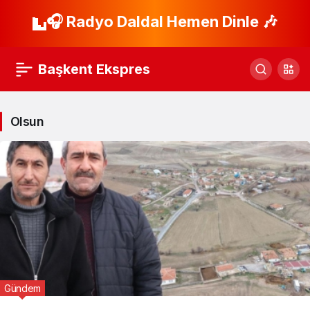
🎧 Radyo Daldal Hemen Dinle 🎶
Başkent Ekspres
Olsun
Gündem