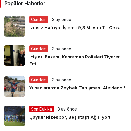
Popüler Haberler
Gündem
3 ay önce
İzinsiz Hafriyat İşlemi: 9,3 Milyon TL Ceza!
Gündem
3 ay önce
İçişleri Bakanı, Kahraman Polisleri Ziyaret
Etti
Gündem
3 ay önce
Yunanistan’da Zeybek Tartışması Alevlendi!
Son Dakika
3 ay önce
Çaykur Rizespor, Beşiktaş’ı Ağırlıyor!