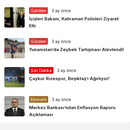
Gündem
3 ay önce
İçişleri Bakanı, Kahraman Polisleri Ziyaret
Etti
Gündem
3 ay önce
Yunanistan’da Zeybek Tartışması Alevlendi!
Son Dakika
3 ay önce
Çaykur Rizespor, Beşiktaş’ı Ağırlıyor!
Ekonomi
3 ay önce
Merkez Bankası’ndan Enflasyon Raporu
Açıklaması