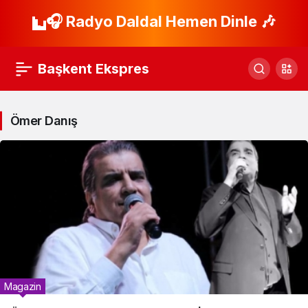
🎧 Radyo Daldal Hemen Dinle 🎶
Başkent Ekspres
Ömer Danış
Magazin