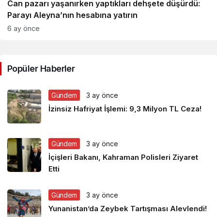
Can pazarı yaşanırken yaptıkları dehşete düşürdü:
Parayı Aleyna’nın hesabına yatırın
6 ay önce
Popüler Haberler
Gündem
3 ay önce
İzinsiz Hafriyat İşlemi: 9,3 Milyon TL Ceza!
Gündem
3 ay önce
İçişleri Bakanı, Kahraman Polisleri Ziyaret
Etti
Gündem
3 ay önce
Yunanistan’da Zeybek Tartışması Alevlendi!