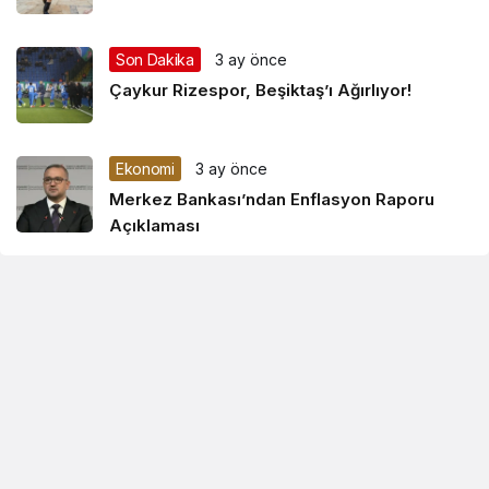
Son Dakika
3 ay önce
Çaykur Rizespor, Beşiktaş’ı Ağırlıyor!
Ekonomi
3 ay önce
Merkez Bankası’ndan Enflasyon Raporu
Açıklaması