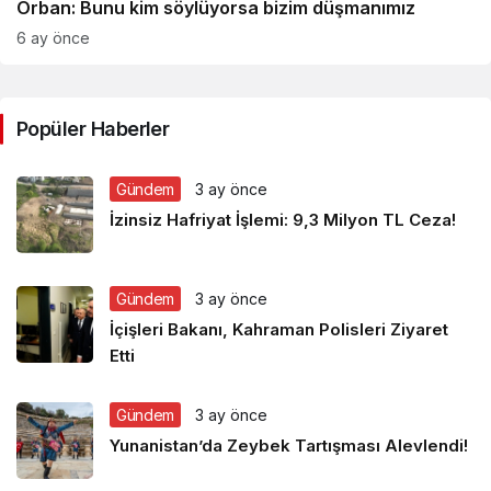
Orban: Bunu kim söylüyorsa bizim düşmanımız
6 ay önce
Popüler Haberler
Gündem
3 ay önce
İzinsiz Hafriyat İşlemi: 9,3 Milyon TL Ceza!
Gündem
3 ay önce
İçişleri Bakanı, Kahraman Polisleri Ziyaret
Etti
Gündem
3 ay önce
Yunanistan’da Zeybek Tartışması Alevlendi!