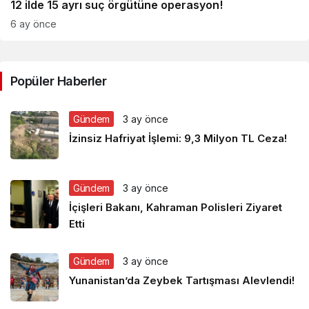
12 ilde 15 ayrı suç örgütüne operasyon!
6 ay önce
Popüler Haberler
Gündem
3 ay önce
İzinsiz Hafriyat İşlemi: 9,3 Milyon TL Ceza!
Gündem
3 ay önce
İçişleri Bakanı, Kahraman Polisleri Ziyaret
Etti
Gündem
3 ay önce
Yunanistan’da Zeybek Tartışması Alevlendi!