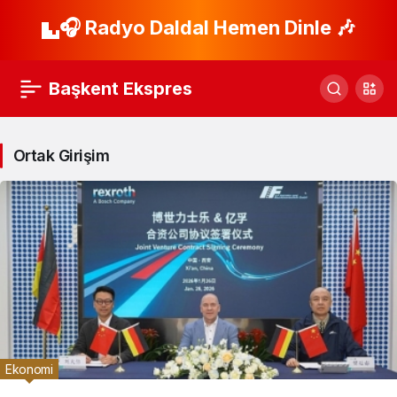
🎧 Radyo Daldal Hemen Dinle 🎶
Başkent Ekspres
Ortak Girişim
Ekonomi