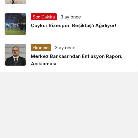
Son Dakika
3 ay önce
Çaykur Rizespor, Beşiktaş’ı Ağırlıyor!
Ekonomi
3 ay önce
Merkez Bankası’ndan Enflasyon Raporu
Açıklaması