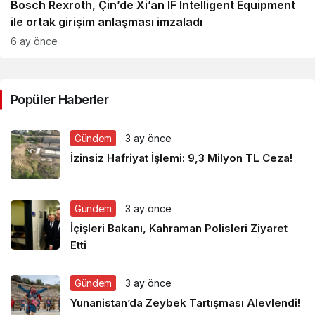
Bosch Rexroth, Çin’de Xi’an IF Intelligent Equipment
ile ortak girişim anlaşması imzaladı
6 ay önce
Popüler Haberler
Gündem
3 ay önce
İzinsiz Hafriyat İşlemi: 9,3 Milyon TL Ceza!
Gündem
3 ay önce
İçişleri Bakanı, Kahraman Polisleri Ziyaret
Etti
Gündem
3 ay önce
Yunanistan’da Zeybek Tartışması Alevlendi!