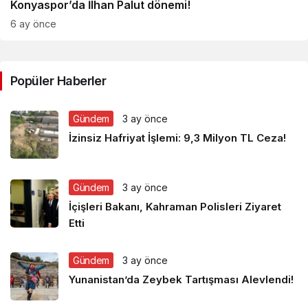
Konyaspor’da İlhan Palut dönemi!
6 ay önce
Popüler Haberler
Gündem
3 ay önce
İzinsiz Hafriyat İşlemi: 9,3 Milyon TL Ceza!
Gündem
3 ay önce
İçişleri Bakanı, Kahraman Polisleri Ziyaret
Etti
Gündem
3 ay önce
Yunanistan’da Zeybek Tartışması Alevlendi!