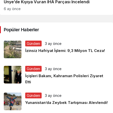
Ünye’de Kıyıya Vuran İHA Parçası İncelendi
6 ay önce
Popüler Haberler
Gündem
3 ay önce
İzinsiz Hafriyat İşlemi: 9,3 Milyon TL Ceza!
Gündem
3 ay önce
İçişleri Bakanı, Kahraman Polisleri Ziyaret
Etti
Gündem
3 ay önce
Yunanistan’da Zeybek Tartışması Alevlendi!