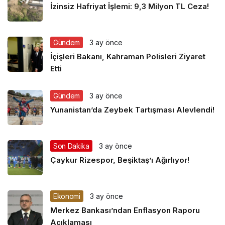
İzinsiz Hafriyat İşlemi: 9,3 Milyon TL Ceza!
Gündem
3 ay önce
İçişleri Bakanı, Kahraman Polisleri Ziyaret
Etti
Gündem
3 ay önce
Yunanistan’da Zeybek Tartışması Alevlendi!
Son Dakika
3 ay önce
Çaykur Rizespor, Beşiktaş’ı Ağırlıyor!
Ekonomi
3 ay önce
Merkez Bankası’ndan Enflasyon Raporu
Açıklaması