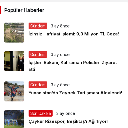
Popüler Haberler
Gündem
3 ay önce
İzinsiz Hafriyat İşlemi: 9,3 Milyon TL Ceza!
Gündem
3 ay önce
İçişleri Bakanı, Kahraman Polisleri Ziyaret
Etti
Gündem
3 ay önce
Yunanistan’da Zeybek Tartışması Alevlendi!
Son Dakika
3 ay önce
Çaykur Rizespor, Beşiktaş’ı Ağırlıyor!