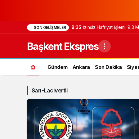
8:35
İzinsiz Hafriyat İşlemi: 9,3
SON GELIŞMELER
Başkent Ekspres
Gündem
Ankara
Son Dakika
Siya
Sarı-Lacivertli