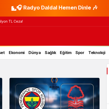
🎧 Radyo Daldal Hemen Dinle 🎶
 Milyon TL Ceza!
set
Ekonomi
Dünya
Sağlık
Eğitim
Spor
Teknoloji