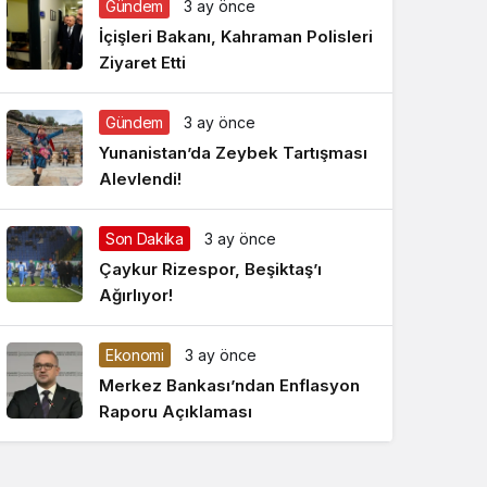
Gündem
3 ay önce
Gece Modu
Gece modunu seçin.
İçişleri Bakanı, Kahraman Polisleri
Ziyaret Etti
Sistem Modu
Sistem modunu seçin.
Gündem
3 ay önce
Yunanistan’da Zeybek Tartışması
Alevlendi!
Son Dakika
3 ay önce
Çaykur Rizespor, Beşiktaş’ı
Ağırlıyor!
Ekonomi
3 ay önce
Merkez Bankası’ndan Enflasyon
Raporu Açıklaması