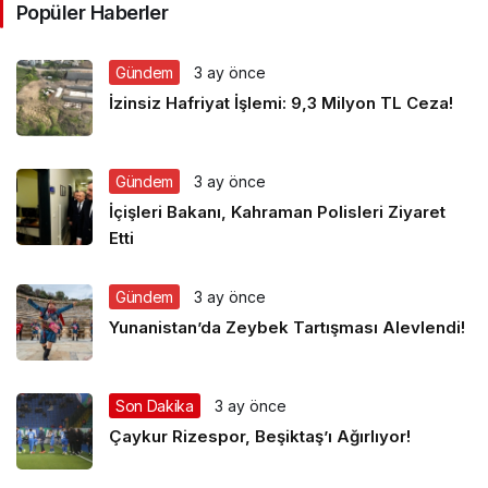
Popüler Haberler
Gündem
3 ay önce
İzinsiz Hafriyat İşlemi: 9,3 Milyon TL Ceza!
Gündem
3 ay önce
İçişleri Bakanı, Kahraman Polisleri Ziyaret
Etti
Gündem
3 ay önce
Yunanistan’da Zeybek Tartışması Alevlendi!
Son Dakika
3 ay önce
Çaykur Rizespor, Beşiktaş’ı Ağırlıyor!