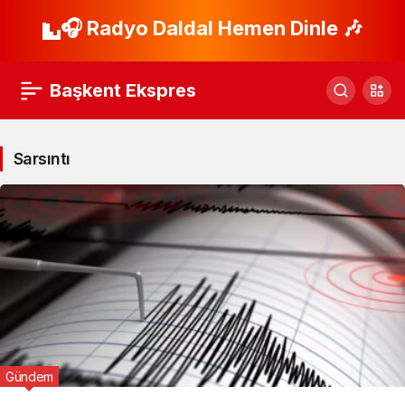
🎧 Radyo Daldal Hemen Dinle 🎶
Başkent Ekspres
Sarsıntı
Gündem