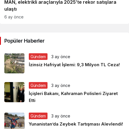
MAN, elektrikli araçlarıyla 2025’te rekor satışlara
ulaştı
6 ay önce
Popüler Haberler
Gündem
3 ay önce
İzinsiz Hafriyat İşlemi: 9,3 Milyon TL Ceza!
Gündem
3 ay önce
İçişleri Bakanı, Kahraman Polisleri Ziyaret
Etti
Gündem
3 ay önce
Yunanistan’da Zeybek Tartışması Alevlendi!