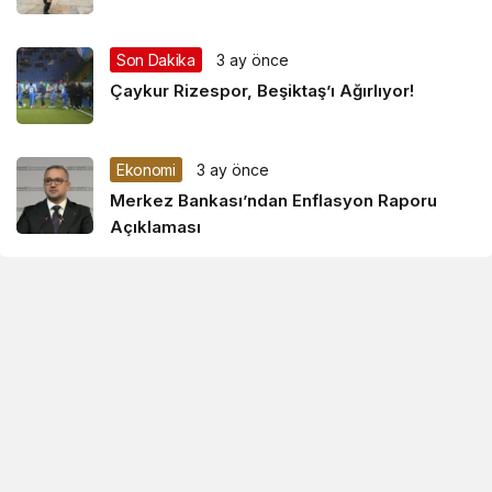
Son Dakika
3 ay önce
Çaykur Rizespor, Beşiktaş’ı Ağırlıyor!
Ekonomi
3 ay önce
Merkez Bankası’ndan Enflasyon Raporu
Açıklaması