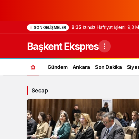
8:35
İzinsiz Hafriyat İşlemi: 9,3
SON GELIŞMELER
Başkent Ekspres
Gündem
Ankara
Son Dakika
Siya
Secap