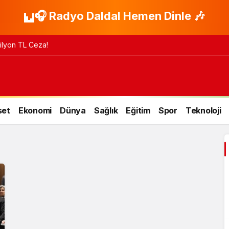
🎧 Radyo Daldal Hemen Dinle 🎶
 Milyon TL Ceza!
set
Ekonomi
Dünya
Sağlık
Eğitim
Spor
Teknoloji