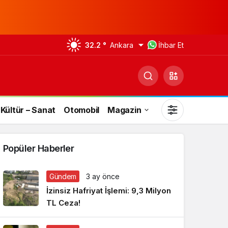
32.2 °
Ankara
İhbar Et
Kültür – Sanat
Otomobil
Magazin
Popüler Haberler
Gündem
3 ay önce
Gündüz Modu
İzinsiz Hafriyat İşlemi: 9,3 Milyon
Gündüz modunu seçin.
TL Ceza!