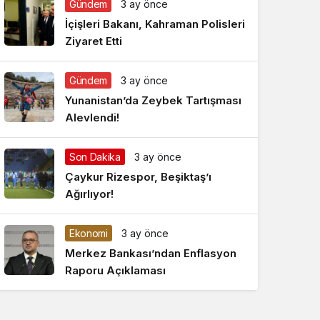
Gündem
3 ay önce
Gece Modu
Gece modunu seçin.
İçişleri Bakanı, Kahraman Polisleri
Ziyaret Etti
Sistem Modu
Sistem modunu seçin.
Gündem
3 ay önce
Yunanistan’da Zeybek Tartışması
Alevlendi!
Son Dakika
3 ay önce
Çaykur Rizespor, Beşiktaş’ı
Ağırlıyor!
Ekonomi
3 ay önce
Merkez Bankası’ndan Enflasyon
Raporu Açıklaması