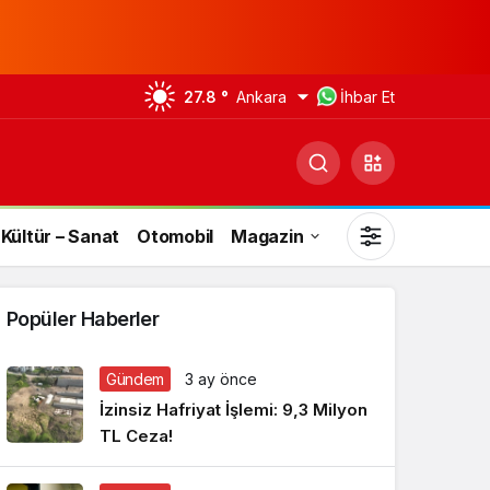
27.8 °
Ankara
İhbar Et
Kültür – Sanat
Otomobil
Magazin
Popüler Haberler
Gündem
3 ay önce
Gündüz Modu
İzinsiz Hafriyat İşlemi: 9,3 Milyon
Gündüz modunu seçin.
TL Ceza!