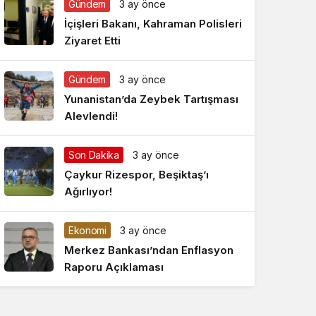
Gündem
3 ay önce
Gece Modu
Gece modunu seçin.
İçişleri Bakanı, Kahraman Polisleri
Ziyaret Etti
Sistem Modu
Sistem modunu seçin.
Gündem
3 ay önce
Yunanistan’da Zeybek Tartışması
Alevlendi!
Son Dakika
3 ay önce
Çaykur Rizespor, Beşiktaş’ı
Ağırlıyor!
Ekonomi
3 ay önce
Merkez Bankası’ndan Enflasyon
Raporu Açıklaması