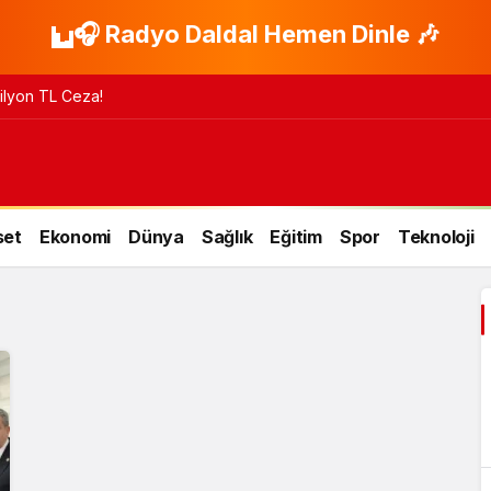
🎧 Radyo Daldal Hemen Dinle 🎶
 Milyon TL Ceza!
set
Ekonomi
Dünya
Sağlık
Eğitim
Spor
Teknoloji