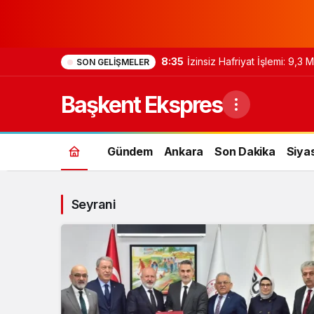
8:35
İzinsiz Hafriyat İşlemi: 9,3
SON GELIŞMELER
Başkent Ekspres
Gündem
Ankara
Son Dakika
Siya
Seyrani