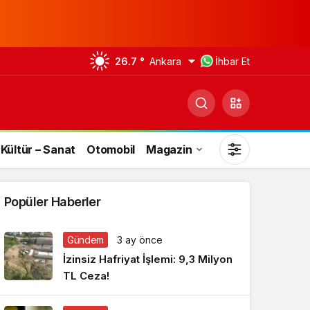
26.7 °
Ankara
İhbar Et
Kültür – Sanat
Otomobil
Magazin
Popüler Haberler
Gündem
3 ay önce
Gündüz Modu
İzinsiz Hafriyat İşlemi: 9,3 Milyon
Gündüz modunu seçin.
TL Ceza!