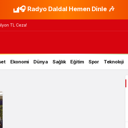
🎧 Radyo Daldal Hemen Dinle 🎶
 Milyon TL Ceza!
set
Ekonomi
Dünya
Sağlık
Eğitim
Spor
Teknoloji