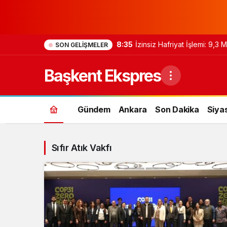
8:35
İzinsiz Hafriyat İşlemi: 9,3
SON GELIŞMELER
Başkent Ekspres
Gündem
Ankara
Son Dakika
Siya
Sıfır Atık Vakfı