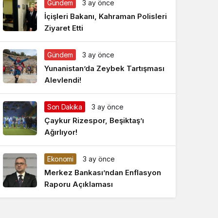
Gündem
3 ay önce
Gece Modu
Gece modunu seçin.
İçişleri Bakanı, Kahraman Polisleri
Ziyaret Etti
Sistem Modu
Sistem modunu seçin.
Gündem
3 ay önce
Yunanistan’da Zeybek Tartışması
Alevlendi!
Son Dakika
3 ay önce
Çaykur Rizespor, Beşiktaş’ı
Ağırlıyor!
Ekonomi
3 ay önce
Merkez Bankası’ndan Enflasyon
Raporu Açıklaması