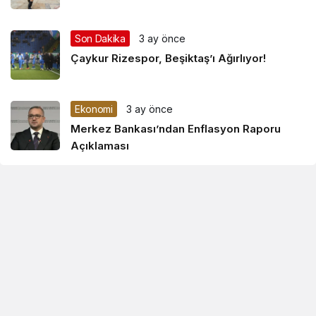
Son Dakika
3 ay önce
Çaykur Rizespor, Beşiktaş’ı Ağırlıyor!
Ekonomi
3 ay önce
Merkez Bankası’ndan Enflasyon Raporu
Açıklaması