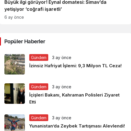
Büyük ilgi görüyor! Eynal domatesi: Simav’da
yetişiyor ‘coğrafi işaretli’
6 ay önce
Popüler Haberler
Gündem
3 ay önce
İzinsiz Hafriyat İşlemi: 9,3 Milyon TL Ceza!
Gündem
3 ay önce
İçişleri Bakanı, Kahraman Polisleri Ziyaret
Etti
Gündem
3 ay önce
Yunanistan’da Zeybek Tartışması Alevlendi!