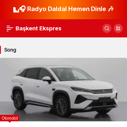
🎧 Radyo Daldal Hemen Dinle 🎶
Başkent Ekspres
Song
Otomobil