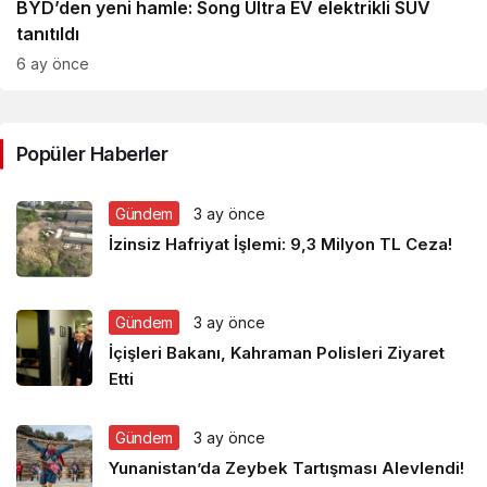
BYD’den yeni hamle: Song Ultra EV elektrikli SUV
tanıtıldı
6 ay önce
Popüler Haberler
Gündem
3 ay önce
İzinsiz Hafriyat İşlemi: 9,3 Milyon TL Ceza!
Gündem
3 ay önce
İçişleri Bakanı, Kahraman Polisleri Ziyaret
Etti
Gündem
3 ay önce
Yunanistan’da Zeybek Tartışması Alevlendi!