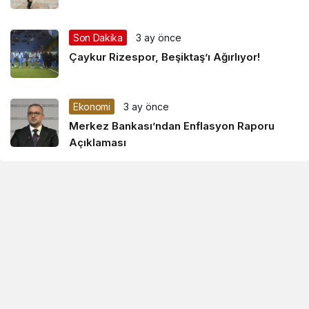
Son Dakika
3 ay önce
Çaykur Rizespor, Beşiktaş’ı Ağırlıyor!
Ekonomi
3 ay önce
Merkez Bankası’ndan Enflasyon Raporu
Açıklaması