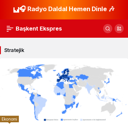
🎧 Radyo Daldal Hemen Dinle 🎶
Başkent Ekspres
Stratejik
Ekonomi