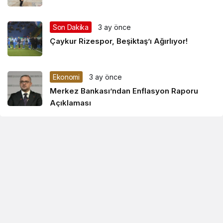
Son Dakika
3 ay önce
Çaykur Rizespor, Beşiktaş’ı Ağırlıyor!
Ekonomi
3 ay önce
Merkez Bankası’ndan Enflasyon Raporu
Açıklaması