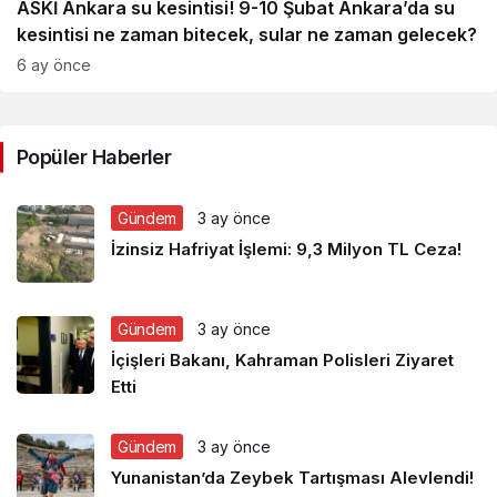
ASKİ Ankara su kesintisi! 9-10 Şubat Ankara’da su
kesintisi ne zaman bitecek, sular ne zaman gelecek?
6 ay önce
Popüler Haberler
Gündem
3 ay önce
İzinsiz Hafriyat İşlemi: 9,3 Milyon TL Ceza!
Gündem
3 ay önce
İçişleri Bakanı, Kahraman Polisleri Ziyaret
Etti
Gündem
3 ay önce
Yunanistan’da Zeybek Tartışması Alevlendi!