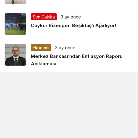
Son Dakika
3 ay önce
Çaykur Rizespor, Beşiktaş’ı Ağırlıyor!
Ekonomi
3 ay önce
Merkez Bankası’ndan Enflasyon Raporu
Açıklaması