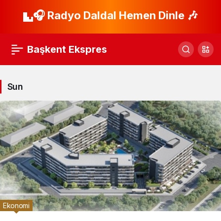
🎧 Radyo Daldal Hemen Dinle 🎶
Başkent Ekspres
Sun
Ekonomi