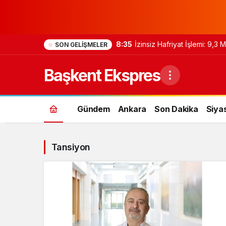
8:35
İzinsiz Hafriyat İşlemi: 9,3
SON GELIŞMELER
Başkent Ekspres
Gündem
Ankara
Son Dakika
Siya
Tansiyon