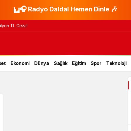
🎧 Radyo Daldal Hemen Dinle 🎶
 Milyon TL Ceza!
set
Ekonomi
Dünya
Sağlık
Eğitim
Spor
Teknoloji