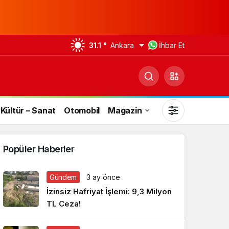
31.1 °
Ankara
İhbar Et
Kültür – Sanat
Otomobil
Magazin
Popüler Haberler
Gündem
3 ay önce
Gündüz Modu
İzinsiz Hafriyat İşlemi: 9,3 Milyon
Gündüz modunu seçin.
TL Ceza!