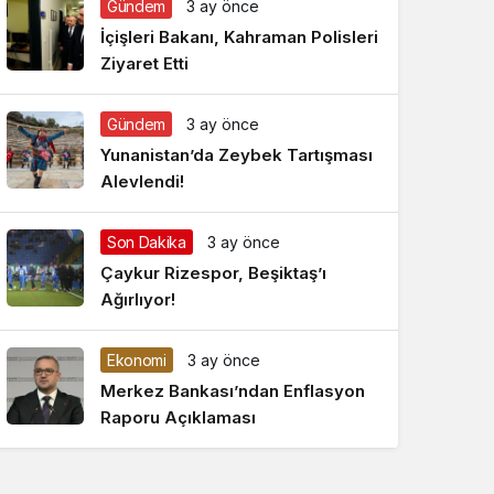
Gündem
3 ay önce
Gece Modu
Gece modunu seçin.
İçişleri Bakanı, Kahraman Polisleri
Ziyaret Etti
Sistem Modu
Sistem modunu seçin.
Gündem
3 ay önce
Yunanistan’da Zeybek Tartışması
Alevlendi!
Son Dakika
3 ay önce
Çaykur Rizespor, Beşiktaş’ı
Ağırlıyor!
Ekonomi
3 ay önce
Merkez Bankası’ndan Enflasyon
Raporu Açıklaması