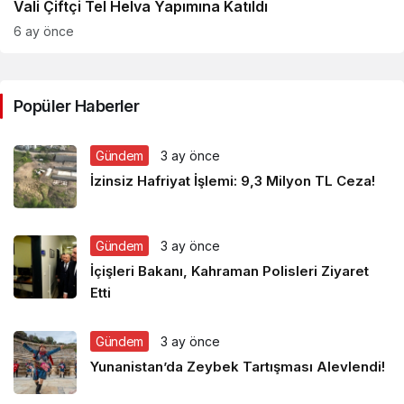
Vali Çiftçi Tel Helva Yapımına Katıldı
6 ay önce
Popüler Haberler
Gündem
3 ay önce
İzinsiz Hafriyat İşlemi: 9,3 Milyon TL Ceza!
Gündem
3 ay önce
İçişleri Bakanı, Kahraman Polisleri Ziyaret
Etti
Gündem
3 ay önce
Yunanistan’da Zeybek Tartışması Alevlendi!