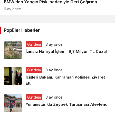
BMW’den Yangın Riski nedeniyle Geri Çağırma
6 ay önce
Popüler Haberler
Gündem
3 ay önce
İzinsiz Hafriyat İşlemi: 9,3 Milyon TL Ceza!
Gündem
3 ay önce
İçişleri Bakanı, Kahraman Polisleri Ziyaret
Etti
Gündem
3 ay önce
Yunanistan’da Zeybek Tartışması Alevlendi!