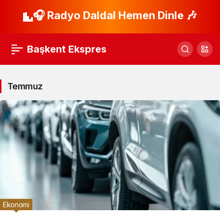
🎧 Radyo Daldal Hemen Dinle 🎶
Başkent Ekspres
Temmuz
Ekonomi