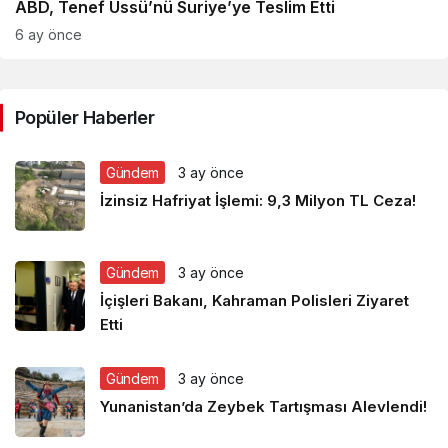
ABD, Tenef Üssü’nü Suriye’ye Teslim Etti
6 ay önce
Popüler Haberler
Gündem
3 ay önce
İzinsiz Hafriyat İşlemi: 9,3 Milyon TL Ceza!
Gündem
3 ay önce
İçişleri Bakanı, Kahraman Polisleri Ziyaret
Etti
Gündem
3 ay önce
Yunanistan’da Zeybek Tartışması Alevlendi!