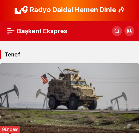
🎧 Radyo Daldal Hemen Dinle 🎶
Başkent Ekspres
Tenef
Gündem