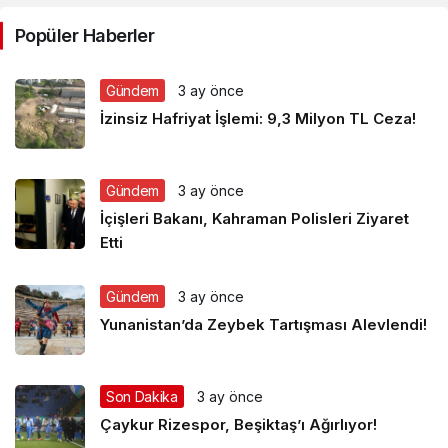
Popüler Haberler
Gündem
3 ay önce
İzinsiz Hafriyat İşlemi: 9,3 Milyon TL Ceza!
Gündem
3 ay önce
İçişleri Bakanı, Kahraman Polisleri Ziyaret
Etti
Gündem
3 ay önce
Yunanistan’da Zeybek Tartışması Alevlendi!
Son Dakika
3 ay önce
Çaykur Rizespor, Beşiktaş’ı Ağırlıyor!