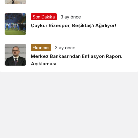
Son Dakika
3 ay önce
Çaykur Rizespor, Beşiktaş’ı Ağırlıyor!
Ekonomi
3 ay önce
Merkez Bankası’ndan Enflasyon Raporu
Açıklaması