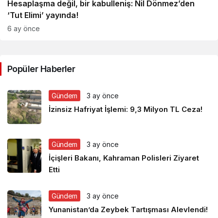
Hesaplaşma değil, bir kabulleniş: Nil Dönmez’den
‘Tut Elimi’ yayında!
6 ay önce
Popüler Haberler
Gündem
3 ay önce
İzinsiz Hafriyat İşlemi: 9,3 Milyon TL Ceza!
Gündem
3 ay önce
İçişleri Bakanı, Kahraman Polisleri Ziyaret
Etti
Gündem
3 ay önce
Yunanistan’da Zeybek Tartışması Alevlendi!