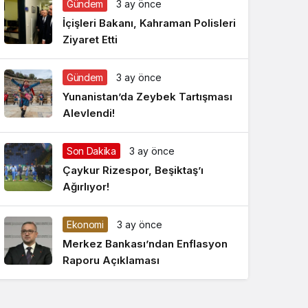
Gündem
3 ay önce
Gece Modu
Gece modunu seçin.
İçişleri Bakanı, Kahraman Polisleri
Ziyaret Etti
Sistem Modu
Sistem modunu seçin.
Gündem
3 ay önce
Yunanistan’da Zeybek Tartışması
Alevlendi!
Son Dakika
3 ay önce
Çaykur Rizespor, Beşiktaş’ı
Ağırlıyor!
Ekonomi
3 ay önce
Merkez Bankası’ndan Enflasyon
Raporu Açıklaması