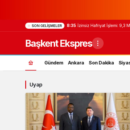
8:35
İzinsiz Hafriyat İşlemi: 9,3
SON GELIŞMELER
Başkent Ekspres
Gündem
Ankara
Son Dakika
Siya
Uyap