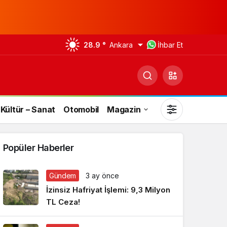
28.9 °
Ankara
İhbar Et
Kültür – Sanat
Otomobil
Magazin
Popüler Haberler
Gündem
3 ay önce
Gündüz Modu
İzinsiz Hafriyat İşlemi: 9,3 Milyon
Gündüz modunu seçin.
TL Ceza!