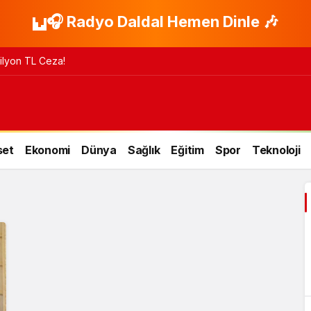
🎧 Radyo Daldal Hemen Dinle 🎶
 Milyon TL Ceza!
set
Ekonomi
Dünya
Sağlık
Eğitim
Spor
Teknoloji