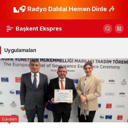
🎧 Radyo Daldal Hemen Dinle 🎶
Başkent Ekspres
Uygulamaları
Gündem