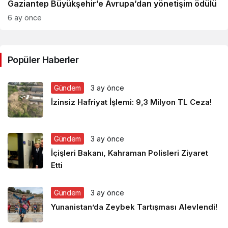
Gaziantep Büyükşehir’e Avrupa’dan yönetişim ödülü
6 ay önce
Popüler Haberler
Gündem
3 ay önce
İzinsiz Hafriyat İşlemi: 9,3 Milyon TL Ceza!
Gündem
3 ay önce
İçişleri Bakanı, Kahraman Polisleri Ziyaret
Etti
Gündem
3 ay önce
Yunanistan’da Zeybek Tartışması Alevlendi!