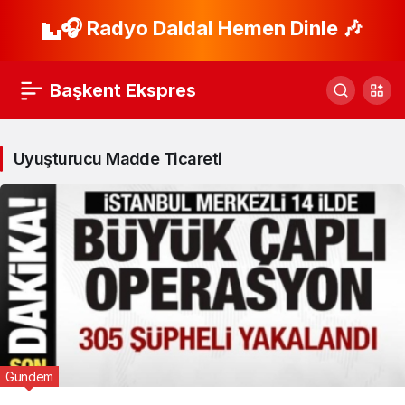
🎧 Radyo Daldal Hemen Dinle 🎶
Başkent Ekspres
Uyuşturucu Madde Ticareti
Gündem