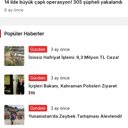
14 ilde büyük çaplı operasyon! 305 şüpheli yakalandı
6 ay önce
Popüler Haberler
Gündem
3 ay önce
İzinsiz Hafriyat İşlemi: 9,3 Milyon TL Ceza!
Gündem
3 ay önce
İçişleri Bakanı, Kahraman Polisleri Ziyaret
Etti
Gündem
3 ay önce
Yunanistan’da Zeybek Tartışması Alevlendi!