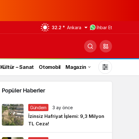
32.2 °
Ankara
İhbar Et
Kültür – Sanat
Otomobil
Magazin
Popüler Haberler
Gündem
3 ay önce
Gündüz Modu
İzinsiz Hafriyat İşlemi: 9,3 Milyon
Gündüz modunu seçin.
TL Ceza!