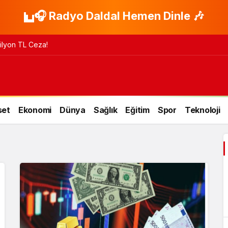
🎧 Radyo Daldal Hemen Dinle 🎶
 Milyon TL Ceza!
set
Ekonomi
Dünya
Sağlık
Eğitim
Spor
Teknoloji