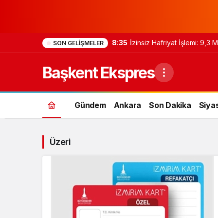
8:35
İzinsiz Hafriyat İşlemi: 9,3
SON GELIŞMELER
Başkent Ekspres
Gündem
Ankara
Son Dakika
Siya
Üzeri