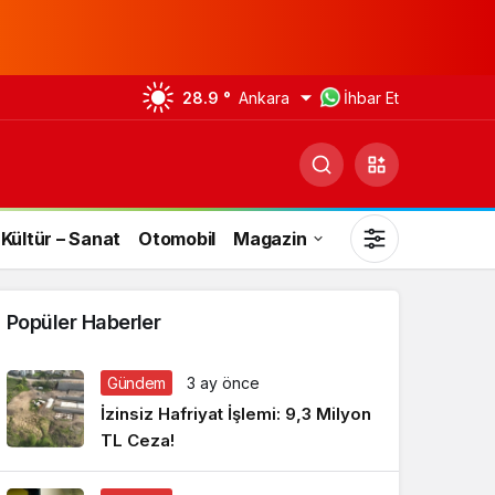
28.9 °
Ankara
İhbar Et
Kültür – Sanat
Otomobil
Magazin
Popüler Haberler
Gündem
3 ay önce
Gündüz Modu
İzinsiz Hafriyat İşlemi: 9,3 Milyon
Gündüz modunu seçin.
TL Ceza!