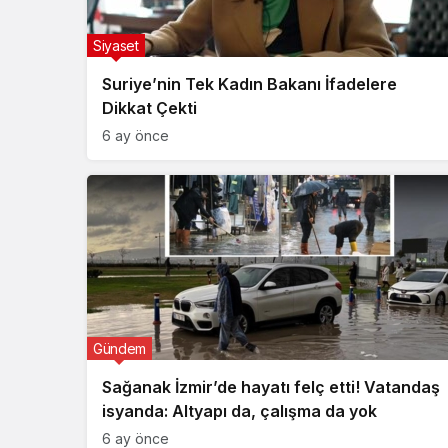
Siyaset
Suriye’nin Tek Kadın Bakanı İfadelere
Dikkat Çekti
6 ay önce
Gündem
Sağanak İzmir’de hayatı felç etti! Vatandaş
isyanda: Altyapı da, çalışma da yok
6 ay önce