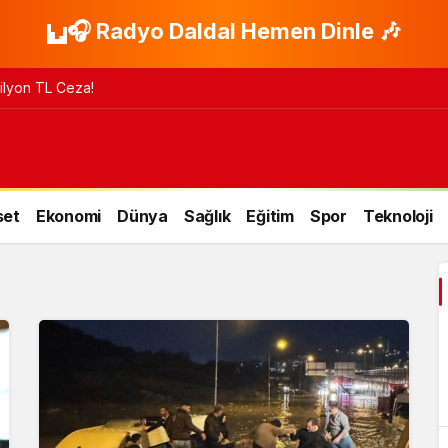
🎧 Radyo Daldal Hemen Dinle 🎶
 Milyon TL Ceza!
set
Ekonomi
Dünya
Sağlık
Eğitim
Spor
Teknoloji