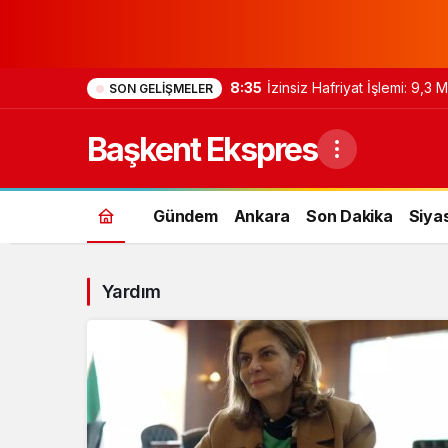
8:35
İzinsiz Hafriyat İşlemi: 9,3
SON GELIŞMELER
Başkent Ekspres
Gündem
Ankara
Son Dakika
Siya
Yardım