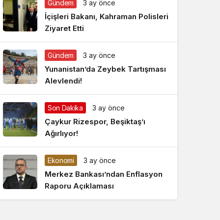
Gündem
3 ay önce
Gece Modu
Gece modunu seçin.
İçişleri Bakanı, Kahraman Polisleri
Ziyaret Etti
Sistem Modu
Sistem modunu seçin.
Gündem
3 ay önce
Yunanistan’da Zeybek Tartışması
Alevlendi!
Son Dakika
3 ay önce
Çaykur Rizespor, Beşiktaş’ı
Ağırlıyor!
Ekonomi
3 ay önce
Merkez Bankası’ndan Enflasyon
Raporu Açıklaması