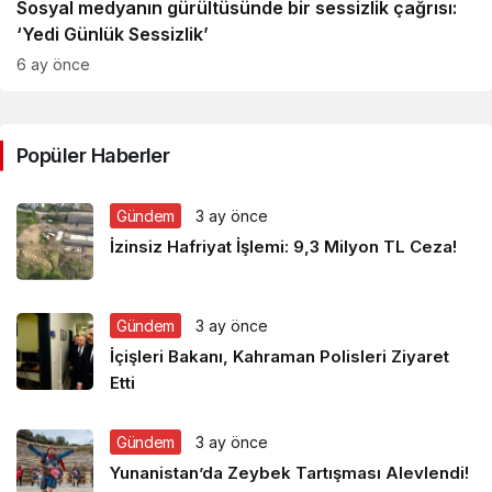
Sosyal medyanın gürültüsünde bir sessizlik çağrısı:
‘Yedi Günlük Sessizlik’
6 ay önce
Popüler Haberler
Gündem
3 ay önce
İzinsiz Hafriyat İşlemi: 9,3 Milyon TL Ceza!
Gündem
3 ay önce
İçişleri Bakanı, Kahraman Polisleri Ziyaret
Etti
Gündem
3 ay önce
Yunanistan’da Zeybek Tartışması Alevlendi!