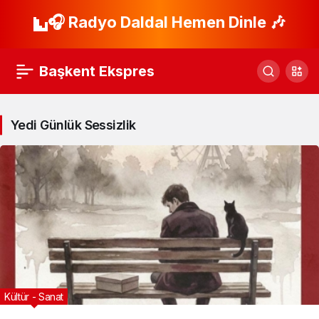
🎧 Radyo Daldal Hemen Dinle 🎶
Başkent Ekspres
Yedi Günlük Sessizlik
Kültür - Sanat