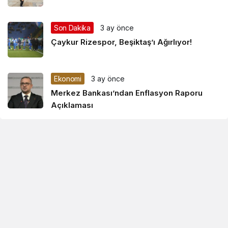
Son Dakika
3 ay önce
Çaykur Rizespor, Beşiktaş’ı Ağırlıyor!
Ekonomi
3 ay önce
Merkez Bankası’ndan Enflasyon Raporu
Açıklaması