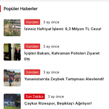
Popüler Haberler
Gündem
3 ay önce
İzinsiz Hafriyat İşlemi: 9,3 Milyon TL Ceza!
Gündem
3 ay önce
İçişleri Bakanı, Kahraman Polisleri Ziyaret
Etti
Gündem
3 ay önce
Yunanistan’da Zeybek Tartışması Alevlendi!
Son Dakika
3 ay önce
Çaykur Rizespor, Beşiktaş’ı Ağırlıyor!