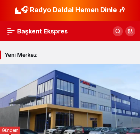
🎧 Radyo Daldal Hemen Dinle 🎶
Başkent Ekspres
Yeni Merkez
Gündem