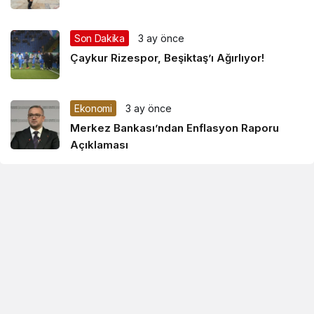
Son Dakika
3 ay önce
Çaykur Rizespor, Beşiktaş’ı Ağırlıyor!
Ekonomi
3 ay önce
Merkez Bankası’ndan Enflasyon Raporu
Açıklaması