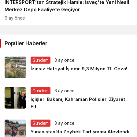
INTERSPORT’tan Stratejik Hamle: İsveç’te Yeni Nesil
Merkez Depo Faaliyete Geçiyor
6 ay önce
Popüler Haberler
Gündem
3 ay önce
İzinsiz Hafriyat İşlemi: 9,3 Milyon TL Ceza!
Gündem
3 ay önce
İçişleri Bakanı, Kahraman Polisleri Ziyaret
Etti
Gündem
3 ay önce
Yunanistan’da Zeybek Tartışması Alevlendi!