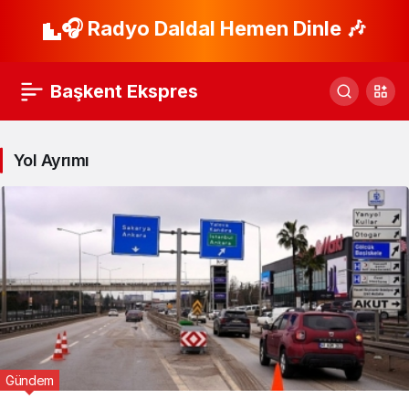
🎧 Radyo Daldal Hemen Dinle 🎶
Başkent Ekspres
Yol Ayrımı
Gündem