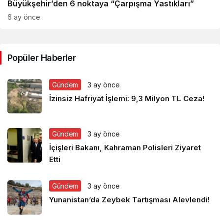
Büyükşehir’den 6 noktaya “Çarpışma Yastıkları”
6 ay önce
Popüler Haberler
Gündem
3 ay önce
İzinsiz Hafriyat İşlemi: 9,3 Milyon TL Ceza!
Gündem
3 ay önce
İçişleri Bakanı, Kahraman Polisleri Ziyaret
Etti
Gündem
3 ay önce
Yunanistan’da Zeybek Tartışması Alevlendi!