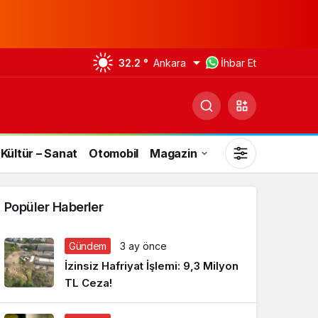
32.2 °
Ankara
İhbar Et
Kültür – Sanat
Otomobil
Magazin
Popüler Haberler
Gündem
3 ay önce
Gündüz Modu
İzinsiz Hafriyat İşlemi: 9,3 Milyon
Gündüz modunu seçin.
TL Ceza!