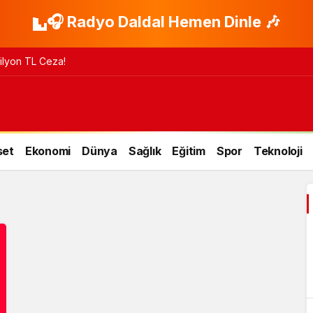
🎧 Radyo Daldal Hemen Dinle 🎶
 Milyon TL Ceza!
set
Ekonomi
Dünya
Sağlık
Eğitim
Spor
Teknoloji