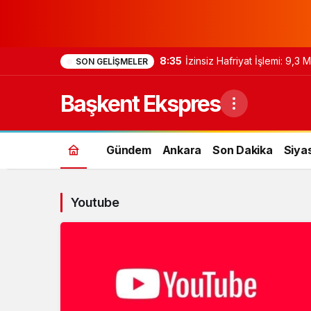
8:35
İzinsiz Hafriyat İşlemi: 9,3
SON GELIŞMELER
Başkent Ekspres
Gündem
Ankara
Son Dakika
Siya
Youtube