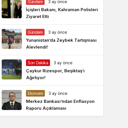
Gündem
3 ay önce
Gece Modu
Gece modunu seçin.
İçişleri Bakanı, Kahraman Polisleri
Ziyaret Etti
Sistem Modu
Sistem modunu seçin.
Gündem
3 ay önce
Yunanistan’da Zeybek Tartışması
Alevlendi!
Son Dakika
3 ay önce
Çaykur Rizespor, Beşiktaş’ı
Ağırlıyor!
Ekonomi
3 ay önce
Merkez Bankası’ndan Enflasyon
Raporu Açıklaması