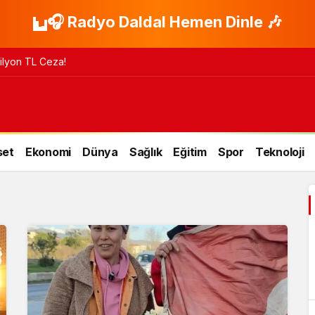
🎧 Radyo Daldal Hemen Dinle 🎶
 Milyon TL Ceza!
set
Ekonomi
Dünya
Sağlık
Eğitim
Spor
Teknoloji