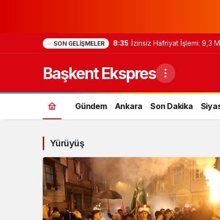
8:35
İzinsiz Hafriyat İşlemi: 9,3
SON GELIŞMELER
Başkent Ekspres
Gündem
Ankara
Son Dakika
Siya
Yürüyüş