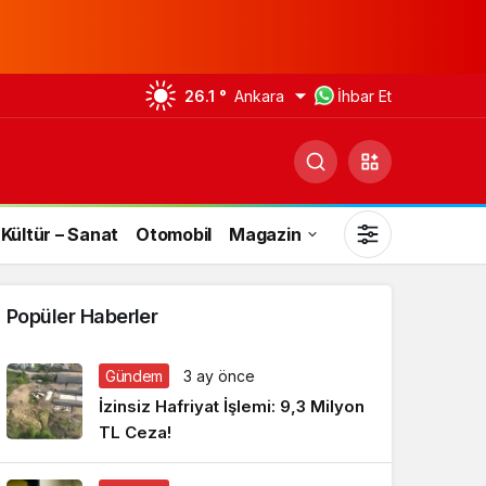
26.1 °
Ankara
İhbar Et
Kültür – Sanat
Otomobil
Magazin
Popüler Haberler
Gündem
3 ay önce
Gündüz Modu
İzinsiz Hafriyat İşlemi: 9,3 Milyon
Gündüz modunu seçin.
TL Ceza!