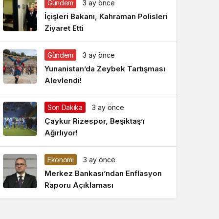
Gündem
3 ay önce
Gece Modu
Gece modunu seçin.
İçişleri Bakanı, Kahraman Polisleri
Ziyaret Etti
Sistem Modu
Sistem modunu seçin.
Gündem
3 ay önce
Yunanistan’da Zeybek Tartışması
Alevlendi!
Son Dakika
3 ay önce
Çaykur Rizespor, Beşiktaş’ı
Ağırlıyor!
Ekonomi
3 ay önce
Merkez Bankası’ndan Enflasyon
Raporu Açıklaması