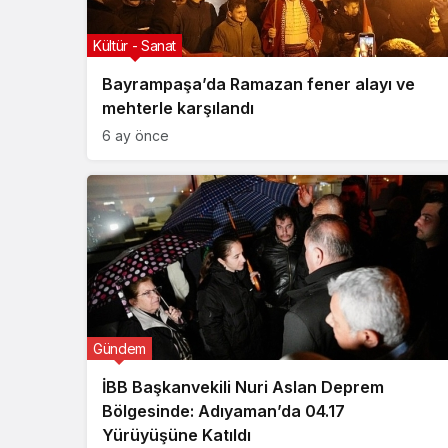
Kültür - Sanat
Bayrampaşa’da Ramazan fener alayı ve
mehterle karşılandı
6 ay önce
Gündem
İBB Başkanvekili Nuri Aslan Deprem
Bölgesinde: Adıyaman’da 04.17
Yürüyüşüne Katıldı