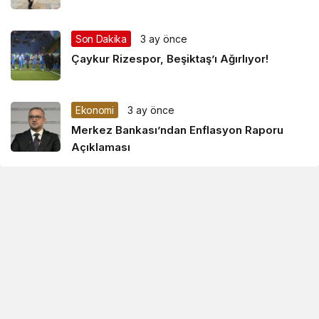
Son Dakika
3 ay önce
Çaykur Rizespor, Beşiktaş’ı Ağırlıyor!
Ekonomi
3 ay önce
Merkez Bankası’ndan Enflasyon Raporu
Açıklaması