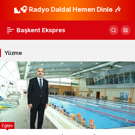
🎧 Radyo Daldal Hemen Dinle 🎶
Başkent Ekspres
Yüzme
Eğitim