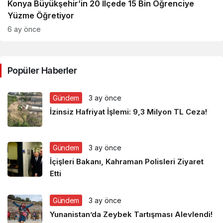
Konya Büyükşehir’in 20 İlçede 15 Bin Öğrenciye
Yüzme Öğretiyor
6 ay önce
Popüler Haberler
Gündem
3 ay önce
İzinsiz Hafriyat İşlemi: 9,3 Milyon TL Ceza!
Gündem
3 ay önce
İçişleri Bakanı, Kahraman Polisleri Ziyaret
Etti
Gündem
3 ay önce
Yunanistan’da Zeybek Tartışması Alevlendi!