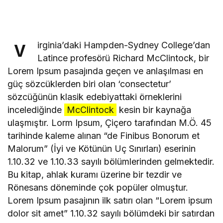
irginia’daki Hampden-Sydney College’dan
V
Latince profesörü Richard McClintock, bir
Lorem Ipsum pasajında geçen ve anlaşılması en
güç sözcüklerden biri olan ‘consectetur’
sözcüğünün klasik edebiyattaki örneklerini
incelediğinde
McClintock
kesin bir kaynağa
ulaşmıştır. Lorm Ipsum, Çiçero tarafından M.Ö. 45
tarihinde kaleme alınan “de Finibus Bonorum et
Malorum” (İyi ve Kötünün Uç Sınırları) eserinin
1.10.32 ve 1.10.33 sayılı bölümlerinden gelmektedir.
Bu kitap, ahlak kuramı üzerine bir tezdir ve
Rönesans döneminde çok popüler olmuştur.
Lorem Ipsum pasajının ilk satırı olan “Lorem ipsum
dolor sit amet” 1.10.32 sayılı bölümdeki bir satırdan