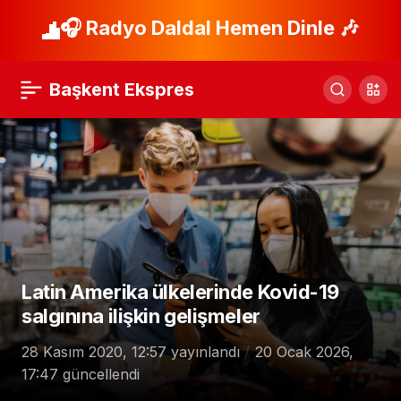
Frig Vadisi’ndeki ‘aşk
🎧 Radyo Daldal Hemen Dinle 🎶
Paylaş
yazıları’ temizleniyor
Başkent Ekspres
Latin Amerika ülkelerinde Kovid-19
salgınına ilişkin gelişmeler
28 Kasım 2020, 12:57
yayınlandı
20 Ocak 2026,
17:47
güncellendi