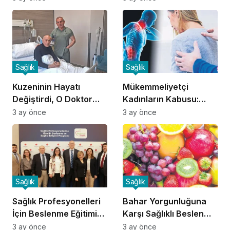
Sağlık
Sağlık
Kuzeninin Hayatı
Mükemmeliyetçi
Değiştirdi, O Doktor
Kadınların Kabusu:
Oldu!
Fibromiyalji!
3 ay önce
3 ay önce
Sağlık
Sağlık
Sağlık Profesyonelleri
Bahar Yorgunluğuna
İçin Beslenme Eğitimi
Karşı Sağlıklı Beslenme
Başladı
İpuçları
3 ay önce
3 ay önce