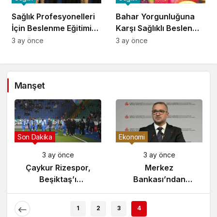
Sağlık Profesyonelleri
Bahar Yorgunluğuna
İçin Beslenme Eğitimi
Karşı Sağlıklı Beslenme
Başladı
İpuçları
3 ay önce
3 ay önce
Manşet
Gündem
Son Dakika
3 ay önce
3 ay önce
Yunanistan’da
Çaykur Rizespor,
Zeybek Tartışması
Beşiktaş’ı
Alevlendi!
Ağırlıyor!
1
2
3
4