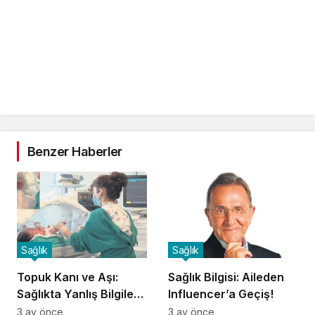
Benzer Haberler
Sağlık
Sağlık
Topuk Kanı ve Aşı:
Sağlık Bilgisi: Aileden
Sağlıkta Yanlış Bilgilere
Influencer’a Geçiş!
Dikkat!
3 ay önce
3 ay önce