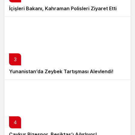
İçişleri Bakanı, Kahraman Polisleri Ziyaret Etti
3
Yunanistan’da Zeybek Tartışması Alevlendi!
4
Çaykur Rizespor, Beşiktaş’ı Ağırlıyor!