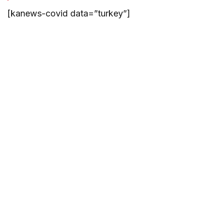
[kanews-covid data=”turkey”]