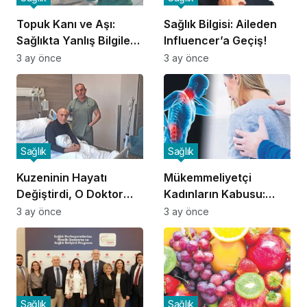
Topuk Kanı ve Aşı:
Sağlık Bilgisi: Aileden
Sağlıkta Yanlış Bilgilere
Influencer’a Geçiş!
Dikkat!
3 ay önce
3 ay önce
Sağlık
Sağlık
Kuzeninin Hayatı
Mükemmeliyetçi
Değiştirdi, O Doktor
Kadınların Kabusu:
Oldu!
Fibromiyalji!
3 ay önce
3 ay önce
Sağlık
Sağlık